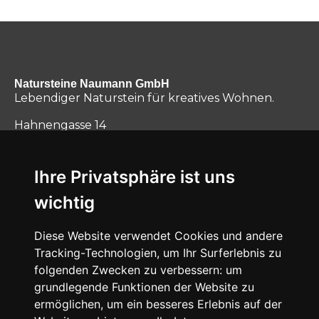
Natursteine Naumann GmbH
Lebendiger Naturstein für kreatives Wohnen.
Hahnengasse 14
54597 Lünebach
Tel.: 06556 9250-0
Ihre Privatsphäre ist uns
Fax: 06556 7640
verkauf@naumann-natursteine.de
wichtig
Diese Website verwendet Cookies und andere
Tracking-Technologien, um Ihr Surferlebnis zu
folgenden Zwecken zu verbessern:
um
grundlegende Funktionen der Website zu
ermöglichen
,
um ein besseres Erlebnis auf der