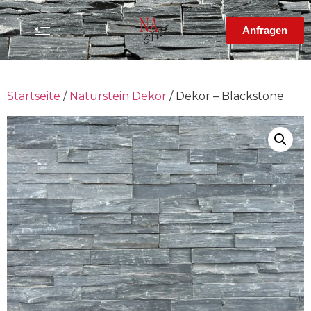
Anfragen
Startseite
/
Naturstein Dekor
/ Dekor – Blackstone