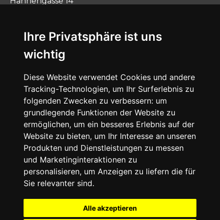
Hahnengasse 14
54597 Lünebach
Tel.: 06556 9250-0
Ihre Privatsphäre ist uns
Fax: 06556 7640
verkauf@naumann-natursteine.de
wichtig
Diese Website verwendet Cookies und andere
Tracking-Technologien, um Ihr Surferlebnis zu
folgenden Zwecken zu verbessern:
um
grundlegende Funktionen der Website zu
ermöglichen
,
um ein besseres Erlebnis auf der
Website zu bieten
,
um Ihr Interesse an unseren
Produkten und Dienstleistungen zu messen
und Marketinginteraktionen zu
personalisieren
,
um Anzeigen zu liefern die für
Sie relevanter sind
.
Alle akzeptieren